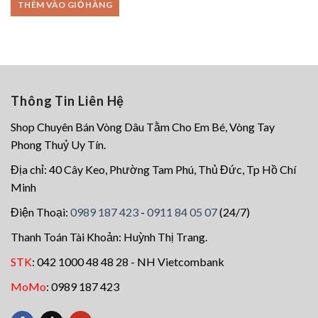
THÊM VÀO GIỎ HÀNG
299.000₫.
là:
209.000₫.
Thông Tin Liên Hệ
Shop Chuyên Bán Vòng Dâu Tằm Cho Em Bé, Vòng Tay
Phong Thuỷ Uy Tín.
Địa chỉ: 40 Cây Keo, Phường Tam Phú, Thủ Đức, Tp Hồ Chí
Minh
Điện Thoại:
0989 187 423
-
0911 84 05 07
(24/7)
Thanh Toán Tài Khoản: Huỳnh Thị Trang.
STK
: 042 1000 48 48 28 - NH Vietcombank
MoMo
: 0989 187 423