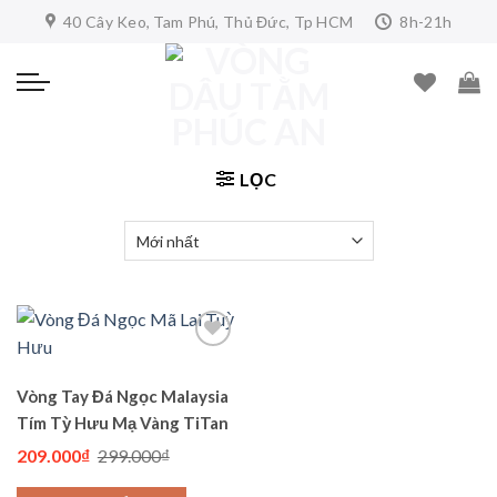
Skip
40 Cây Keo, Tam Phú, Thủ Đức, Tp HCM
8h-21h
to
content
LỌC
Vòng Tay Đá Ngọc Malaysia
Add to
wishlist
Tím Tỳ Hưu Mạ Vàng TiTan
Giá
Giá
209.000
₫
299.000
₫
gốc
hiện
là:
tại