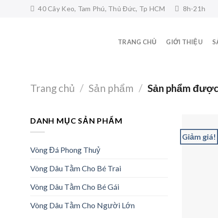
Skip
40 Cây Keo, Tam Phú, Thủ Đức, Tp HCM
8h-21h
to
content
TRANG CHỦ
GIỚI THIỆU
S
Trang chủ
/
Sản phẩm
/
Sản phẩm được 
DANH MỤC SẢN PHẨM
Giảm giá!
Vòng Đá Phong Thuỷ
Vòng Dâu Tằm Cho Bé Trai
Vòng Dâu Tằm Cho Bé Gái
Vòng Dâu Tằm Cho Người Lớn