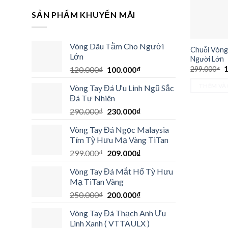
SẢN PHẨM KHUYẾN MÃI
Vòng Dâu Tằm Cho Người
Chuỗi Vòng
Lớn
Người Lớn
G
Giá
Giá
299.000
₫
1
120.000
₫
100.000
₫
g
gốc
hiện
là
THÊM VÀ
Vòng Tay Đá Ưu Linh Ngũ Sắc
2
là:
tại
Đá Tự Nhiên
120.000₫.
là:
Giá
Giá
290.000
₫
230.000
₫
100.000₫.
gốc
hiện
Vòng Tay Đá Ngọc Malaysia
là:
tại
Tím Tỳ Hưu Mạ Vàng TiTan
290.000₫.
là:
Giá
Giá
299.000
₫
209.000
₫
230.000₫.
gốc
hiện
Vòng Tay Đá Mắt Hổ Tỳ Hưu
là:
tại
Mạ TiTan Vàng
299.000₫.
là:
Giá
Giá
250.000
₫
200.000
₫
209.000₫.
gốc
hiện
Vòng Tay Đá Thạch Anh Ưu
là:
tại
Linh Xanh ( VTTAULX )
250.000₫.
là: