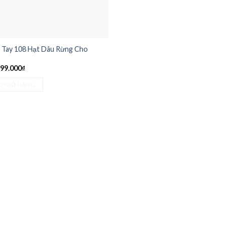
 Tay 108 Hạt Dâu Rừng Cho
iá
Giá
99.000
₫
ốc
hiện
:
tại
O GIỎ HÀNG
99.000₫.
là:
199.000₫.