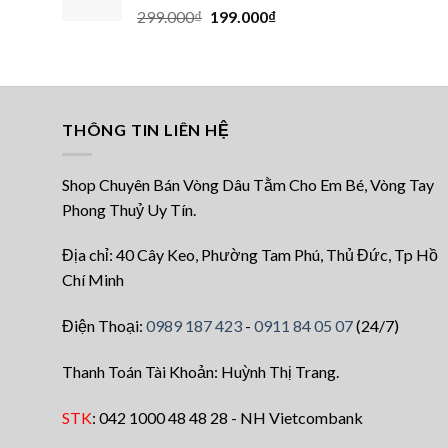
Giá
Giá
299.000
₫
199.000
₫
200.000₫.
gốc
hiện
là:
tại
299.000₫.
là:
199.000₫.
THÔNG TIN LIÊN HỆ
Shop Chuyên Bán Vòng Dâu Tằm Cho Em Bé, Vòng Tay
Phong Thuỷ Uy Tín.
Địa chỉ: 40 Cây Keo, Phường Tam Phú, Thủ Đức, Tp Hồ
Chí Minh
Điện Thoại:
0989 187 423
-
0911 84 05 07
(24/7)
Thanh Toán Tài Khoản: Huỳnh Thị Trang.
STK
: 042 1000 48 48 28 - NH Vietcombank