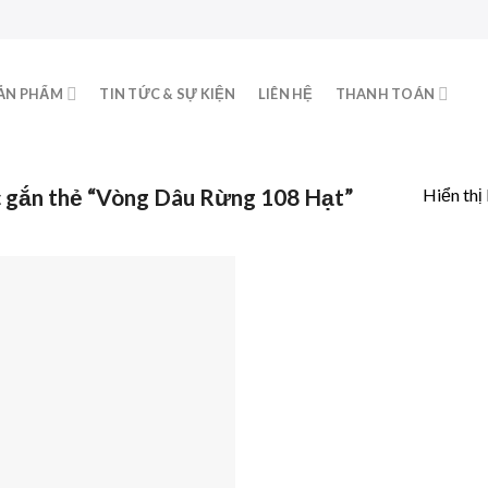
ẢN PHẨM
TIN TỨC & SỰ KIỆN
LIÊN HỆ
THANH TOÁN
gắn thẻ “Vòng Dâu Rừng 108 Hạt”
Hiển thị
Add to
wishlist