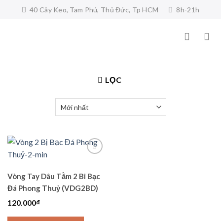
Skip
40 Cây Keo, Tam Phú, Thủ Đức, Tp HCM
8h-21h
to
content
LỌC
Vòng Tay Dâu Tằm 2 Bi Bạc
Add to
wishlist
Đá Phong Thuỷ (VDG2BD)
120.000
₫