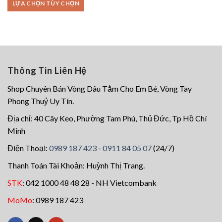
LỰA CHỌN TÙY CHỌN
Sản
phẩm
này
có
nhiều
Thông Tin Liên Hệ
biến
Shop Chuyên Bán Vòng Dâu Tằm Cho Em Bé, Vòng Tay
thể.
Phong Thuỷ Uy Tín.
Các
tùy
Địa chỉ: 40 Cây Keo, Phường Tam Phú, Thủ Đức, Tp Hồ Chí
chọn
Minh
có
Điện Thoại:
0989 187 423
-
0911 84 05 07
(24/7)
thể
Thanh Toán Tài Khoản: Huỳnh Thị Trang.
được
chọn
STK
: 042 1000 48 48 28 - NH Vietcombank
trên
MoMo
: 0989 187 423
trang
sản