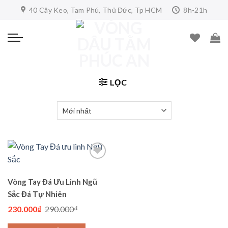
Skip
40 Cây Keo, Tam Phú, Thủ Đức, Tp HCM
8h-21h
to
content
LỌC
Vòng Tay Đá Ưu Linh Ngũ
Add to
wishlist
Sắc Đá Tự Nhiên
Giá
Giá
230.000
₫
290.000
₫
gốc
hiện
là:
tại