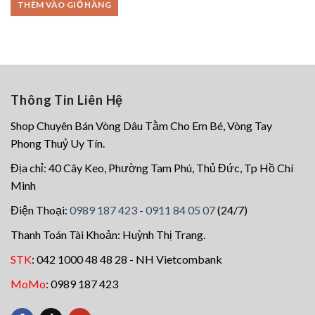
THÊM VÀO GIỎ HÀNG
290.000₫.
là:
230.000₫.
Thông Tin Liên Hệ
Shop Chuyên Bán Vòng Dâu Tằm Cho Em Bé, Vòng Tay
Phong Thuỷ Uy Tín.
Địa chỉ: 40 Cây Keo, Phường Tam Phú, Thủ Đức, Tp Hồ Chí
Minh
Điện Thoại:
0989 187 423
-
0911 84 05 07
(24/7)
Thanh Toán Tài Khoản: Huỳnh Thị Trang.
STK
: 042 1000 48 48 28 - NH Vietcombank
MoMo
: 0989 187 423