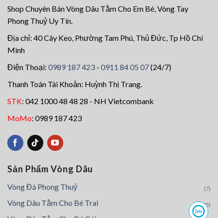
Shop Chuyên Bán Vòng Dâu Tằm Cho Em Bé, Vòng Tay
Phong Thuỷ Uy Tín.
Địa chỉ: 40 Cây Keo, Phường Tam Phú, Thủ Đức, Tp Hồ Chí
Minh
Điện Thoại:
0989 187 423
-
0911 84 05 07
(24/7)
Thanh Toán Tài Khoản: Huỳnh Thị Trang.
STK
: 042 1000 48 48 28 - NH Vietcombank
MoMo
: 0989 187 423
Sản Phẩm Vòng Dâu
Vòng Đá Phong Thuỷ
(7)
Vòng Dâu Tằm Cho Bé Trai
(25)