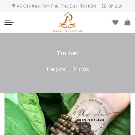
Skip
40 Cây Keo, Tam Phú, Thủ Đức, Tp HCM
8h-21h
to
content
Tin tức
Trang chủ
/
Tin tức