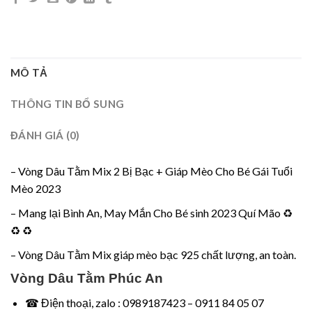
MÔ TẢ
THÔNG TIN BỔ SUNG
ĐÁNH GIÁ (0)
– Vòng Dâu Tằm Mix 2 Bị Bạc + Giáp Mèo Cho Bé Gái Tuổi
Mèo 2023
– Mang lại Bình An, May Mắn Cho Bé sinh 2023 Quí Mão ♻️
♻️ ♻️
– Vòng Dâu Tằm Mix giáp mèo bạc 925 chất lượng, an toàn.
Vòng Dâu Tằm Phúc An
☎ Điện thoại, zalo : 0989187423 – 0911 84 05 07