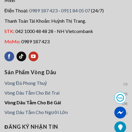
Minh
chọn
chọn
trên
trên
Điện Thoại:
0989 187 423
-
0911 84 05 07
(24/7)
trang
trang
Thanh Toán Tài Khoản: Huỳnh Thị Trang.
sản
sản
phẩm
phẩm
STK
: 042 1000 48 48 28 - NH Vietcombank
MoMo
: 0989 187 423
Sản Phẩm Vòng Dâu
Vòng Đá Phong Thuỷ
(7)
Vòng Dâu Tằm Cho Bé Trai
(25)
Vòng Dâu Tằm Cho Bé Gái
(28)
Vòng Dâu Tằm Cho Người Lớn
(4)
ĐĂNG KÝ NHẬN TIN