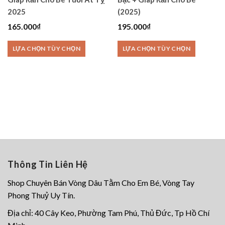
2025
(2025)
165.000
₫
195.000
₫
LỰA CHỌN TÙY CHỌN
LỰA CHỌN TÙY CHỌN
Sản
Sản
phẩm
phẩm
này
này
có
có
nhiều
nhiều
biến
biến
thể.
thể.
Các
Các
Thông Tin Liên Hệ
tùy
tùy
chọn
chọn
Shop Chuyên Bán Vòng Dâu Tằm Cho Em Bé, Vòng Tay
có
có
Phong Thuỷ Uy Tín.
thể
thể
Địa chỉ: 40 Cây Keo, Phường Tam Phú, Thủ Đức, Tp Hồ Chí
được
được