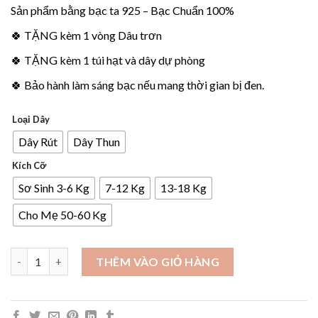
Sản phẩm bằng bạc ta 925 – Bạc Chuẩn 100%
🍀 TẶNG kèm 1 vòng Dâu trơn
🍀 TẶNG kèm 1 túi hạt và dây dự phòng
🍀 Bảo hành làm sáng bạc nếu mang thời gian bị đen.
Loại Dây
Dây Rút
Dây Thun
Kích Cỡ
Sơ Sinh 3-6 Kg
7-12 Kg
13-18 Kg
Cho Mẹ 50-60 Kg
Vòng Dâu Tằm 2 Bi Bạc + Giáp Mèo Bé Gái (VDBG2BMKT) số lượ
THÊM VÀO GIỎ HÀNG