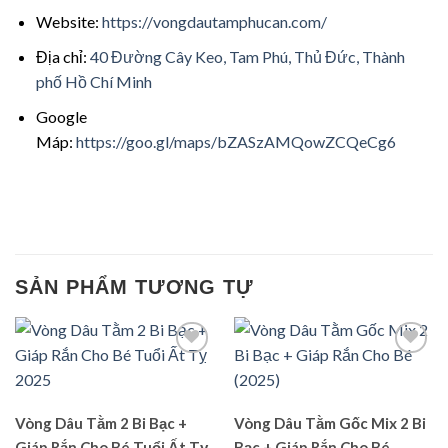
Website:
https://vongdautamphucan.com/
Địa chỉ:
40 Đường Cây Keo, Tam Phú, Thủ Đức, Thành
phố Hồ Chí Minh
Google
Máp:
https://goo.gl/maps/bZASzAMQowZCQeCg6
SẢN PHẨM TƯƠNG TỰ
Add to
Add to
wishlist
wishlist
Vòng Dâu Tằm 2 Bi Bạc +
Vòng Dâu Tằm Gốc Mix 2 Bi
Giáp Rắn Cho Bé Tuổi Ất Tỵ
Bạc + Giáp Rắn Cho Bé