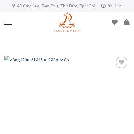
Skip
40 Cây Keo, Tam Phú, Thủ Đức, Tp HCM
8h-21h
to
content
Add to
wishlist