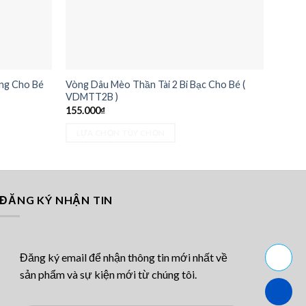
ồng Cho Bé
Vòng Dâu Mèo Thần Tài 2 Bi Bạc Cho Bé (
Vòng D
VDMTT2B )
Tuổi T
155.000
₫
175.0
LỰA CHỌN TÙY CHỌN
LỰA
Sản
Sản
phẩm
phẩm
này
này
có
có
ĐĂNG KÝ NHẬN TIN
nhiều
nhiều
biến
biến
thể.
thể.
Đăng ký email để nhận thông tin mới nhất về
Các
Các
sản phẩm và sự kiện mới từ chúng tôi.
tùy
tùy
chọn
chọn