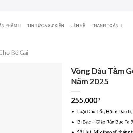
ẢN PHẨM
TIN TỨC & SỰ KIỆN
LIÊN HỆ
THANH TOÁN
Cho Bé Gái
Vòng Dâu Tằm Gố
Năm 2025
Add to
255.000
₫
wishlist
Loại Dâu Tốt, Hạt 6 Dâu L
Bi Bạc + Giáp Rắn Bạc Ta 
Số Hạt: Mix theo số tháng 