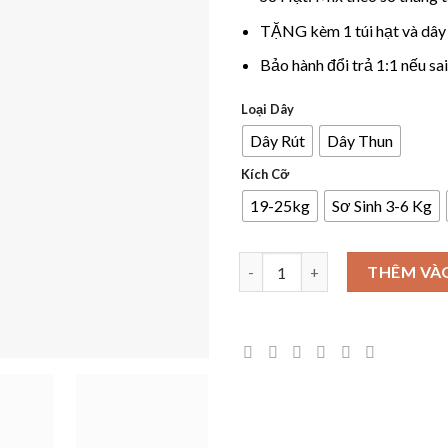
TẶNG kèm 1 túi hạt và dây
Bảo hành đổi trả 1:1 nếu sai
Loại Dây
Dây Rút
Dây Thun
Kích Cỡ
19-25kg
Sơ Sinh 3-6 Kg
Vòng Dâu Tằm Gốc Giáp Rắn Ch
THÊM VÀ