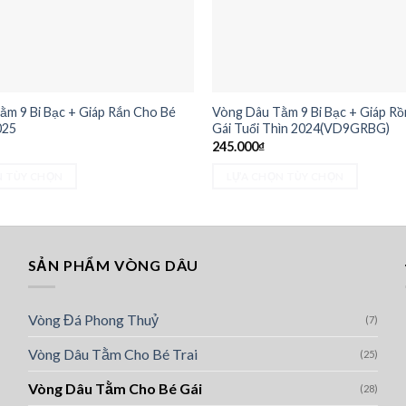
m 9 Bi Bạc + Giáp Rắn Cho Bé
Vòng Dâu Tằm 9 Bi Bạc + Giáp R
025
Gái Tuổi Thìn 2024(VD9GRBG)
245.000
₫
N TÙY CHỌN
LỰA CHỌN TÙY CHỌN
Sản
phẩm
này
có
SẢN PHẨM VÒNG DÂU
nhiều
biến
Vòng Đá Phong Thuỷ
(7)
thể.
Các
Vòng Dâu Tằm Cho Bé Trai
(25)
tùy
chọn
Vòng Dâu Tằm Cho Bé Gái
(28)