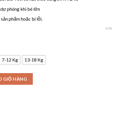
 dự phòng khi bé lớn
 sản phẩm hoặc bị lỗi.
XÓA
7-12 Kg
13-18 Kg
o Bé Gái Sinh Năm 2025 số lượng
O GIỎ HÀNG