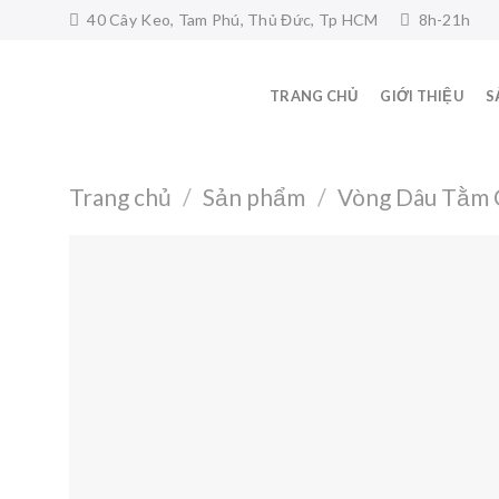
Skip
40 Cây Keo, Tam Phú, Thủ Đức, Tp HCM
8h-21h
to
content
TRANG CHỦ
GIỚI THIỆU
S
Trang chủ
/
Sản phẩm
/
Vòng Dâu Tằm 