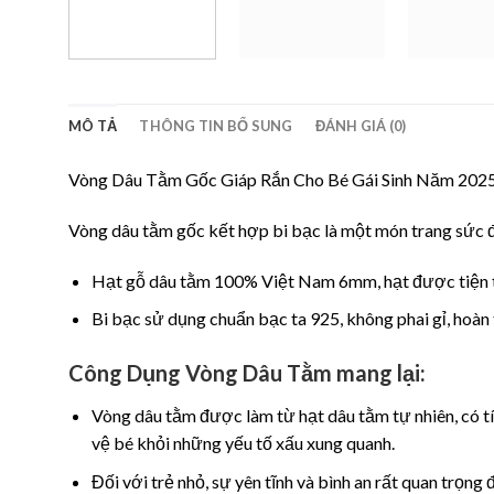
MÔ TẢ
THÔNG TIN BỔ SUNG
ĐÁNH GIÁ (0)
Vòng Dâu Tằm Gốc Giáp Rắn Cho Bé Gái Sinh Năm 202
Vòng dâu tằm gốc kết hợp bi bạc là một món trang sức đẹ
Hạt gỗ dâu tằm 100% Việt Nam 6mm, hạt được tiện tr
Bi bạc sử dụng chuẩn bạc ta 925, không phai gỉ, hoàn
Công Dụng Vòng Dâu Tằm mang lại:
Vòng dâu tằm được làm từ hạt dâu tằm tự nhiên, có tí
vệ bé khỏi những yếu tố xấu xung quanh.
Đối với trẻ nhỏ, sự yên tĩnh và bình an rất quan trọng