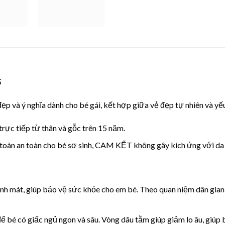
5
p và ý nghĩa dành cho bé gái, kết hợp giữa vẻ đẹp tự nhiên và yếu
ực tiếp từ thân và gỗc trên 15 năm.
 toàn an toàn cho bé sơ sinh, CAM KẾT không gây kích ứng với da
nh mát, giúp bảo vệ sức khỏe cho em bé. Theo quan niệm dân gian,
 để bé có giấc ngủ ngon và sâu. Vòng dâu tằm giúp giảm lo âu, giúp