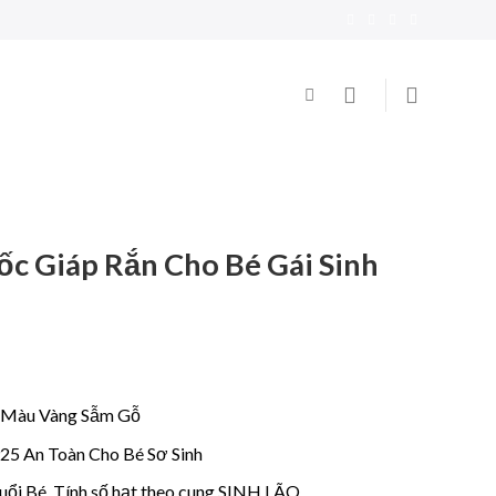
c Giáp Rắn Cho Bé Gái Sinh
i, Màu Vàng Sẫm Gỗ
925 An Toàn Cho Bé Sơ Sinh
tuổi Bé. Tính số hạt theo cung SINH LÃO