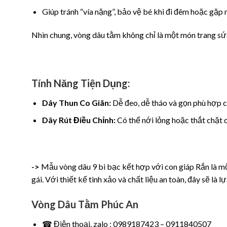
Giúp tránh “vía nặng”, bảo vệ bé khi đi đêm hoặc gặp 
Nhìn chung, vòng dâu tằm không chỉ là một món trang sức 
Tính Năng Tiện Dụng:
Dây Thun Co Giãn:
Dễ đeo, dễ tháo và gọn phù hợp cho
Dây Rút Điều Chỉnh:
Có thể nới lỏng hoặc thắt chặt d
->
Mẫu vòng dâu 9 bi bạc kết hợp với con giáp Rắn là mộ
gái. Với thiết kế tinh xảo và chất liệu an toàn, đây sẽ l
Vòng Dâu Tằm Phúc An
☎ Điện thoại, zalo : 0989187423 – 0911840507