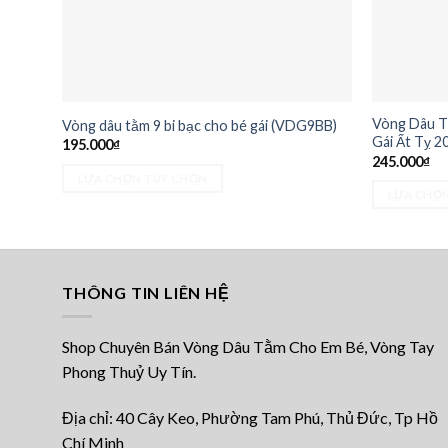
Vòng Dâu Tằ
Vòng dâu tằm 9 bi bạc cho bé gái (VDG9BB)
Gái Ất Tỵ 2
195.000
₫
245.000
₫
LỰA CHỌN TÙY CHỌN
LỰA CHỌ
Sản
Sản
phẩm
phẩm
này
này
có
có
THÔNG TIN LIÊN HỆ
nhiều
nhiều
biến
biến
thể.
Shop Chuyên Bán Vòng Dâu Tằm Cho Em Bé, Vòng Tay
thể.
Các
Phong Thuỷ Uy Tín.
Các
tùy
tùy
chọn
Địa chỉ: 40 Cây Keo, Phường Tam Phú, Thủ Đức, Tp Hồ
chọn
có
Chí Minh