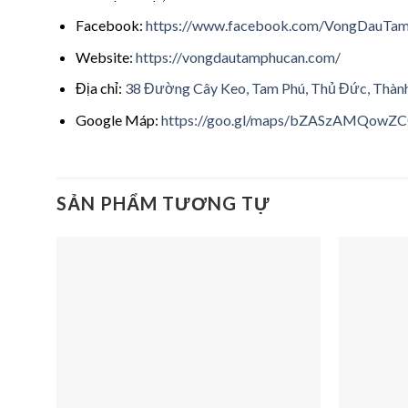
Facebook:
https://www.facebook.com/VongDauTa
Website:
https://vongdautamphucan.com/
Địa chỉ:
38 Đường Cây Keo, Tam Phú, Thủ Đức, Thàn
Google Máp:
https://goo.gl/maps/bZASzAMQowZ
SẢN PHẨM TƯƠNG TỰ
Add to
wishlist