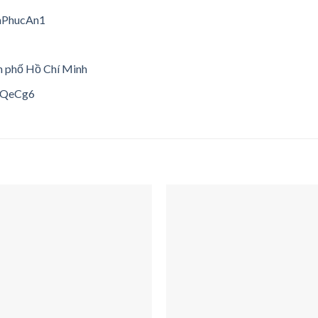
mPhucAn1
h phố Hồ Chí Minh
CQeCg6
Add to
wishlist