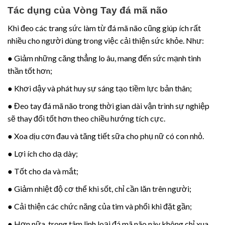
Tác dụng của Vòng Tay đá mã não
Khi đeo các trang sức làm từ đá mã não cũng giúp ích rất
nhiều cho người dùng trong việc cải thiện sức khỏe. Như:
● Giảm những căng thẳng lo âu, mang đến sức mạnh tinh
thần tốt hơn;
● Khơi dậy và phát huy sự sáng tạo tiềm lực bản thân;
● Đeo tay đá mã não trong thời gian dài vận trình sự nghiệp
sẽ thay đổi tốt hơn theo chiều hướng tích cực.
● Xoa dịu cơn đau và tăng tiết sữa cho phụ nữ có con nhỏ.
● Lợi ích cho dạ dày;
● Tốt cho da và mắt;
● Giảm nhiệt độ cơ thể khi sốt, chỉ cần lăn trên người;
● Cải thiện các chức năng của tim và phổi khi đặt gần;
● Hơn nữa, trong tâm linh loại đá mã não này không chỉ xua