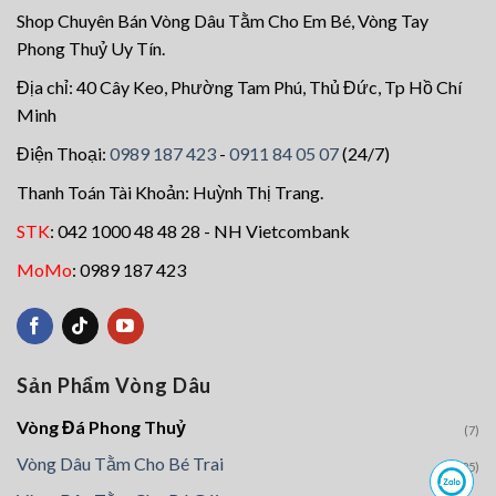
chọn
Shop Chuyên Bán Vòng Dâu Tằm Cho Em Bé, Vòng Tay
có
Phong Thuỷ Uy Tín.
thể
Địa chỉ: 40 Cây Keo, Phường Tam Phú, Thủ Đức, Tp Hồ Chí
được
Minh
chọn
trên
Điện Thoại:
0989 187 423
-
0911 84 05 07
(24/7)
trang
Thanh Toán Tài Khoản: Huỳnh Thị Trang.
sản
phẩm
STK
: 042 1000 48 48 28 - NH Vietcombank
MoMo
: 0989 187 423
Sản Phẩm Vòng Dâu
Vòng Đá Phong Thuỷ
(7)
Vòng Dâu Tằm Cho Bé Trai
(25)