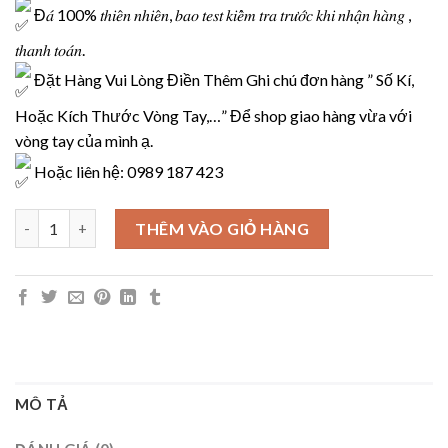
149.000₫.
Đ𝑎́ 100% 𝑡ℎ𝑖𝑒̂𝑛 𝑛ℎ𝑖𝑒̂𝑛, 𝑏𝑎𝑜 𝑡𝑒𝑠𝑡 𝑘𝑖𝑒̂̉𝑚 𝑡𝑟𝑎 𝑡𝑟𝑢̛𝑜̛́𝑐 𝑘ℎ𝑖 𝑛ℎ𝑎̣̂𝑛 ℎ𝑎̀𝑛𝑔 ,
𝑡ℎ𝑎𝑛ℎ 𝑡𝑜𝑎́𝑛.
Đặt Hàng Vui Lòng Điền Thêm Ghi chú đơn hàng ” Số Kí,
Hoặc Kích Thước Vòng Tay,…” Để shop giao hàng vừa với
vòng tay của mình ạ.
Hoặc liên hệ: 0989 187 423
Vòng Tay Đá Mã Não Cho Người Lớn ( VTDMN ) số lượng
THÊM VÀO GIỎ HÀNG
MÔ TẢ