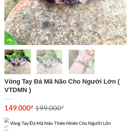
Vòng Tay Đá Mã Não Cho Người Lớn (
VTDMN )
Giá
Giá
149.000
199.000
₫
₫
gốc
hiện
là:
tại
Vòng Tay Đá Mã Não Thiên Nhiên Cho Người Lớn
199.000₫.
là: