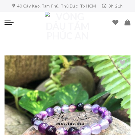
Skip
40 Cây Keo, Tam Phú, Thủ Đức, Tp HCM
8h-21h
to
content
Add to
wishlist