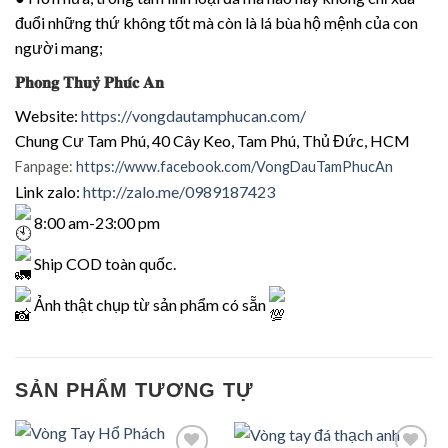
đuổi những thứ không tốt mà còn là lá bùa hộ mệnh của con
người mang;
𝐏𝐡𝐨𝐧𝐠 𝐓𝐡𝐮𝐲̉ 𝐏𝐡𝐮́𝐜 𝐀𝐧
Website:
https://vongdautamphucan.com/
Chung Cư Tam Phú, 40 Cây Keo, Tam Phú, Thủ Đức, HCM
Fanpage:
https://www.facebook.com/VongDauTamPhucAn
Link zalo:
http://zalo.me/0989187423
8:00 am-23:00 pm
Ship COD toàn quốc.
Ảnh thật chụp từ sản phẩm có sẵn
SẢN PHẨM TƯƠNG TỰ