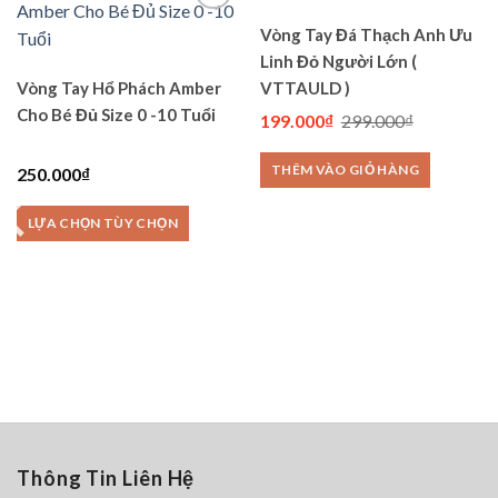
Vòng Tay Đá Thạch Anh Ưu
Linh Đỏ Người Lớn (
Add to
Add to
wishlist
wishlist
Vòng Tay Hổ Phách Amber
VTTAULD )
Cho Bé Đủ Size 0 -10 Tuổi
Giá
Giá
199.000
₫
299.000
₫
gốc
hiện
là:
tại
THÊM VÀO GIỎ HÀNG
299.000₫.
là:
250.000
₫
199.000₫.
LỰA CHỌN TÙY CHỌN
Sản
phẩm
này
có
.
nhiều
.
biến
thể.
Các
Thông Tin Liên Hệ
tùy